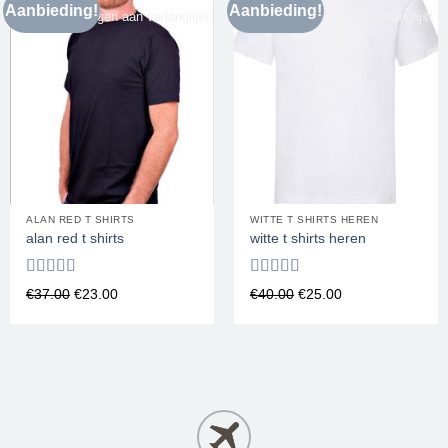
Aanbieding!
Aanbieding!
Toevoegen aan verlanglijst
Toevoegen aan verlanglijst
ALAN RED T SHIRTS
WITTE T SHIRTS HEREN
alan red t shirts
witte t shirts heren
Waardering
Waardering
€
37.00
€
23.00
€
40.00
€
25.00
4.50
uit 5
4.00
uit 5